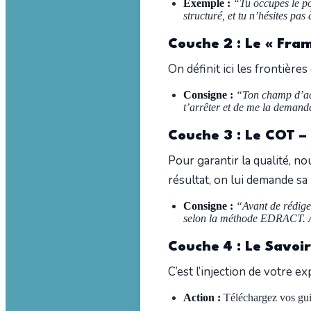
Exemple :
“Tu occupes le po
structuré, et tu n’hésites pa
Couche 2 : Le « Fra
On définit ici les frontières
Consigne :
“Ton champ d’act
t’arrêter et de me la demand
Couche 3 : Le COT –
Pour garantir la qualité, n
résultat, on lui demande s
Consigne :
“Avant de rédiger
selon la méthode EDRACT. Af
Couche 4 : Le Savoir
C’est l’injection de votre ex
Action :
Téléchargez vos gui