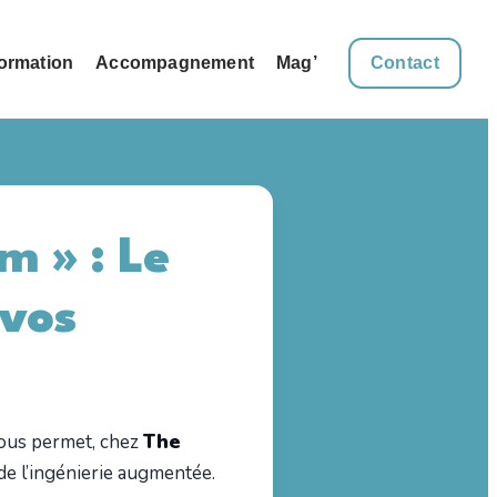
ormation
Accompagnement
Mag’
Contact
m » : Le
 vos
 nous permet, chez
The
 de l’ingénierie augmentée.