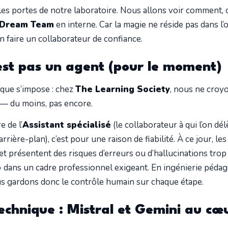
 les portes de notre laboratoire. Nous allons voir comment
Dream Team
en interne. Car la magie ne réside pas dans l’o
n faire un collaborateur de confiance.
’est pas un agent (pour le moment)
que s’impose : chez
The Learning Society
, nous ne croy
 — du moins, pas encore.
e de l’
Assistant spécialisé
(le collaborateur à qui l’on dé
rrière-plan), c’est pour une raison de fiabilité. À ce jour, l
et présentent des risques d’erreurs ou d’hallucinations trop
 dans un cadre professionnel exigeant. En ingénierie pédago
ous gardons donc le contrôle humain sur chaque étape.
technique : Mistral et Gemini au cœ