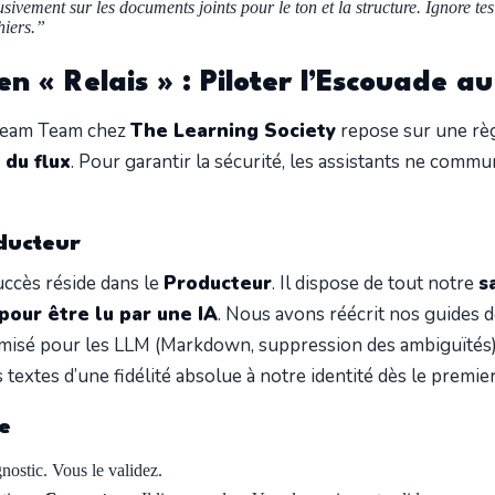
sivement sur les documents joints pour le ton et la structure. Ignore te
hiers.”
n « Relais » : Piloter l’Escouade a
Dream Team chez
The Learning Society
repose sur une règl
 du flux
. Pour garantir la sécurité, les assistants ne comm
oducteur
uccès réside dans le
Producteur
. Il dispose de tout notre
s
our être lu par une IA
. Nous avons réécrit nos guides d
imisé pour les LLM (Markdown, suppression des ambiguïtés)
extes d’une fidélité absolue à notre identité dès le premier 
e
nostic. Vous le validez.