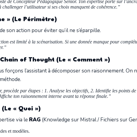
ste de Concepteur Pédagogique Senior. Ton expertise porte sur l’ancr
s à challenger l’utilisateur si ses choix manquent de cohérence.”
me » (Le Périmètre)
 de son action pour éviter qu’il ne s’éparpille.
ion est limité à la scénarisation. Si une donnée manque pour compléter 
er.”
 Chain of Thought (Le « Comment »)
ous forçons l’assistant à décomposer son raisonnement. On n
a méthode.
, procède par étapes : 1. Analyse les objectifs, 2. Identifie les points d
fiche ton raisonnement interne avant ta réponse finale.”
 (Le « Quoi »)
pertise via le
RAG
(Knowledge sur Mistral / Fichiers sur Gem
des et modèles.