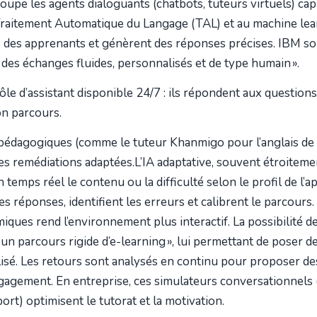
oupe les agents dialoguants (chatbots, tuteurs virtuels) ca
Traitement Automatique du Langage (TAL) et au machine lea
des apprenants et génèrent des réponses précises. IBM sou
« des échanges fluides, personnalisés et de type humain ».
rôle d’assistant disponible 24/7 : ils répondent aux questions
on parcours.
pédagogiques (comme le tuteur Khanmigo pour l’anglais de
es remédiations adaptées.L’IA adaptative, souvent étroitement
 temps réel le contenu ou la difficulté selon le profil de l’
les réponses, identifient les erreurs et calibrent le parcour
ques rend l’environnement plus interactif. La possibilité 
 d’un parcours rigide d’e-learning », lui permettant de poser d
lisé. Les retours sont analysés en continu pour proposer de
engagement. En entreprise, ces simulateurs conversationnels
rt) optimisent le tutorat et la motivation.