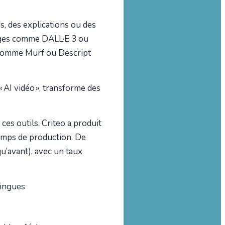
, des explications ou des
ages comme DALL·E 3 ou
o comme Murf ou Descript
« AI vidéo », transforme des
es outils. Criteo a produit
temps de production. De
qu’avant), avec un taux
lingues