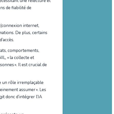
cessitant une relecture et
s de fiabilité de
(connexion internet,
ations. De plus, certains
’accès.
tats, comportements,
L, « la collecte et
onnes ». Il est crucial de
e un rôle irremplaçable
leinement assumer ». Les
it donc d’intégrer l’IA