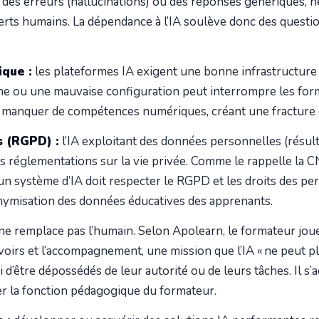
des erreurs (hallucinations) ou des réponses génériques, né
rts humains. La dépendance à l’IA soulève donc des question
que :
les plateformes IA exigent une bonne infrastructure 
ne ou une mauvaise configuration peut interrompre les form
manquer de compétences numériques, créant une fracture d
 (RGPD) :
l’IA exploitant des données personnelles (résul
s réglementations sur la vie privée. Comme le rappelle la CNI
 un système d’IA doit respecter le RGPD et les droits des pers
nonymisation des données éducatives des apprenants.
 ne remplace pas l’humain. Selon Apolearn, le formateur jou
voirs et l’accompagnement, une mission que l’IA « ne peut p
d’être dépossédés de leur autorité ou de leurs tâches. Il s’ag
r la fonction pédagogique du formateur.