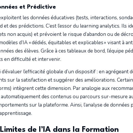
onnées et Prédictive
 exploitent les données éducatives (tests, interactions, sond
 et des prédictions. C’est l’essor du learning analytics. Ils i
ujets non acquis) et prévoient le risque d’abandon ou de déc
odèles d’IA « dédiés, équitables et explicables » visant à an
onnées des élèves. Grâce à ces tableaux de bord, l’équipe p
en difficulté et intervenir.
 d’évaluer l’efficacité globale d’un dispositif : en agrégeant 
hts sur la satisfaction et suggérer des améliorations. Certa
orms) intègrent cette dimension. Par analogie aux recommand
er automatiquement des contenus ou parcours sur-mesure a
mportements sur la plateforme. Ainsi, l’analyse de données 
apprentissage.
 Limites de l’IA dans la Formation